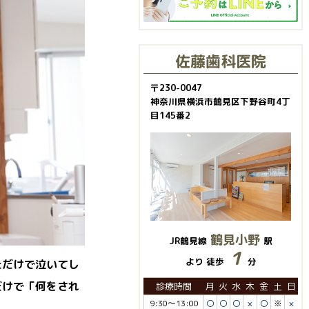
佐藤歯科医院
〒230-0047
神奈川県横浜市鶴見区下野谷町4丁
目145番2
鶴見小野
JR鶴見線
駅
１
より 徒歩
分
ただけで泣いてし
だけで「何をされ
診療時間
月
火
水
木
金
土
日
9:30～13:00
〇
〇
〇
×
〇
※
×