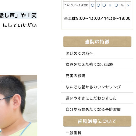
14:30～19:00
〇
〇
〇
×
〇
※
×
話し声」や「笑
※土は9:00～13:00／14:30～18:00
」にしていただい
当院の特徴
はじめての方へ
痛みを抑えた怖くない治療
充実の設備
なんでも話せるカウンセリング
通いやすさにこだわりました
自分から始めたくなる予防習慣
歯科治療について
一般歯科