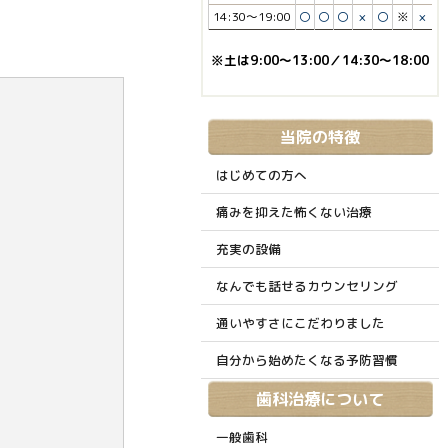
14:30～19:00
〇
〇
〇
×
〇
※
×
※土は9:00～13:00／14:30～18:00
当院の特徴
はじめての方へ
痛みを抑えた怖くない治療
充実の設備
なんでも話せるカウンセリング
通いやすさにこだわりました
自分から始めたくなる予防習慣
歯科治療について
一般歯科