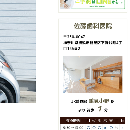
佐藤歯科医院
〒230-0047
神奈川県横浜市鶴見区下野谷町4丁
目145番2
鶴見小野
JR鶴見線
駅
１
より 徒歩
分
診療時間
月
火
水
木
金
土
日
9:30～13:00
〇
〇
〇
×
〇
※
×