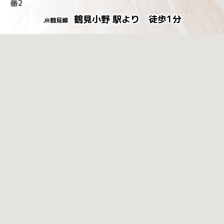
番2
鶴見小野 駅より 徒歩1分
JR鶴見線