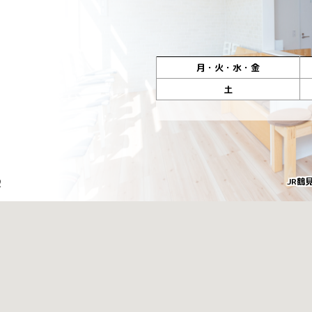
月・火・水・金
土
2
JR