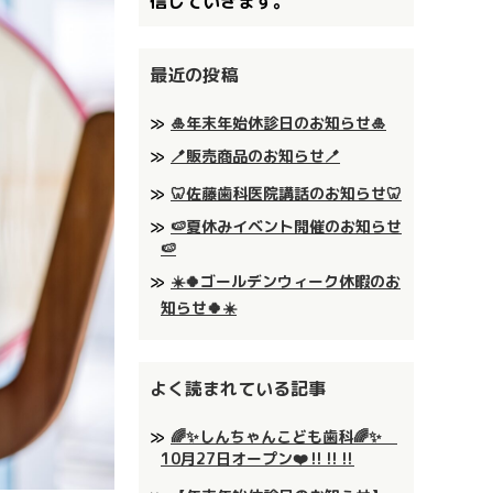
信していきます。
最近の投稿
🎍年末年始休診日のお知らせ🎍
🪥販売商品のお知らせ🪥
🦷佐藤歯科医院講話のお知らせ🦷
🍉夏休みイベント開催のお知らせ
🍉
☀️🍀ゴールデンウィーク休暇のお
知らせ🍀☀️
よく読まれている記事
🌈✨しんちゃんこども歯科🌈✨
10月27日オープン❤️‼️‼️‼️