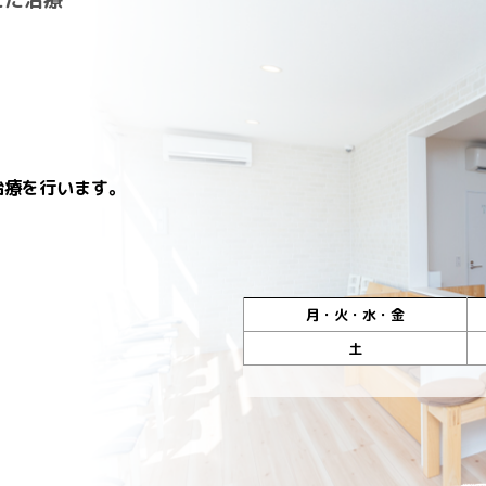
治療を行います。
月・火・水・金
土