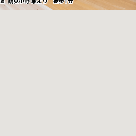
鶴見小野 駅より 徒歩1分
鶴見線