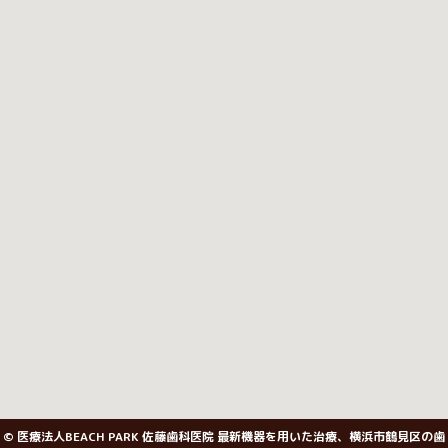
© 医療法人BEACH PARK 佐藤歯科医院 最新機器を用いた治療、横浜市鶴見区の歯